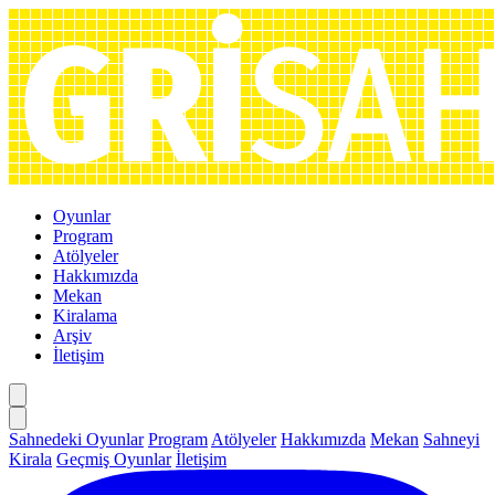
Oyunlar
Program
Atölyeler
Hakkımızda
Mekan
Kiralama
Arşiv
İletişim
Sahnedeki Oyunlar
Program
Atölyeler
Hakkımızda
Mekan
Sahneyi
Kirala
Geçmiş Oyunlar
İletişim